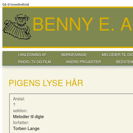
Gå til hovedindhold
BENNY E. 
I ANLEDNING AF
BØRNESANGE
MELODIER TIL DI
RADIO, TV OG FILM
ANDRE PROJEKTER
BEDSTEM
PIGENS LYSE HÅR
Arstal:
?
sektion:
Melodier til digte
forfatter:
Torben Lange