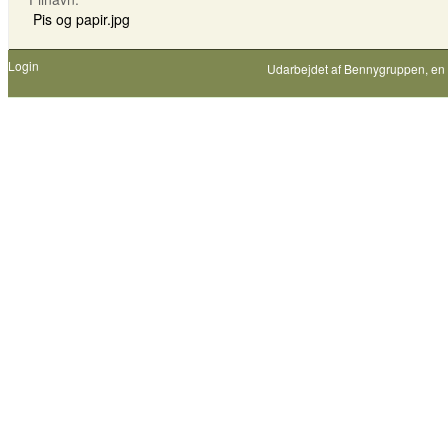
Pis og papir.jpg
Login
Udarbejdet af
Bennygruppen
, en