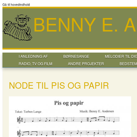
Gå til hovedindhold
BENNY E. 
I ANLEDNING AF
BØRNESANGE
MELODIER TIL DI
RADIO, TV OG FILM
ANDRE PROJEKTER
BEDSTEM
NODE TIL PIS OG PAPIR