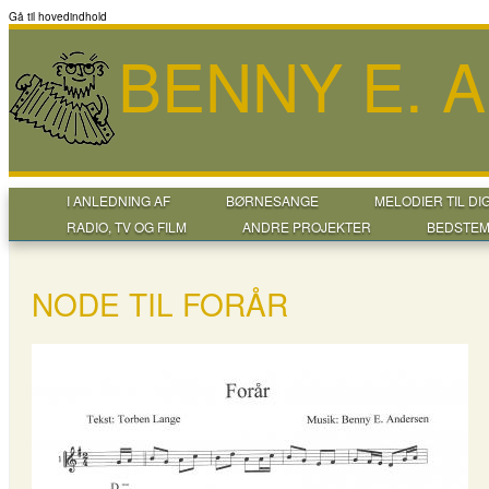
Gå til hovedindhold
BENNY E. 
I ANLEDNING AF
BØRNESANGE
MELODIER TIL DI
RADIO, TV OG FILM
ANDRE PROJEKTER
BEDSTEM
NODE TIL FORÅR