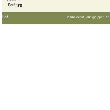
Forår.jpg
Login
Udarbejdet af
Bennygruppen
, en