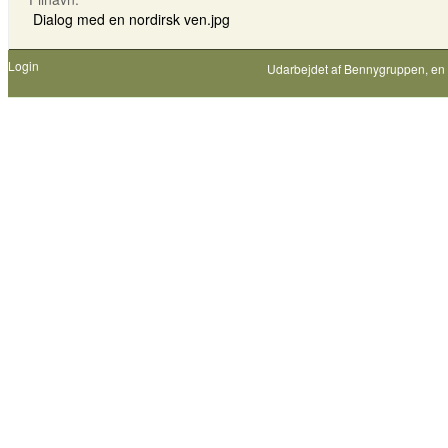
Dialog med en nordirsk ven.jpg
Login
Udarbejdet af
Bennygruppen
, en