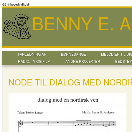
Gå til hovedindhold
BENNY E. 
I ANLEDNING AF
BØRNESANGE
MELODIER TIL DI
RADIO, TV OG FILM
ANDRE PROJEKTER
BEDSTEM
NODE TIL DIALOG MED NORDI