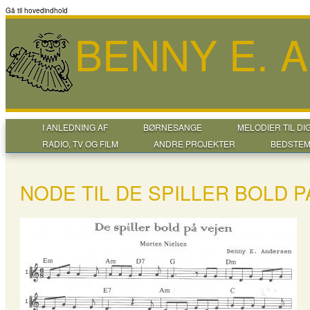
Gå til hovedindhold
BENNY E. 
I ANLEDNING AF
BØRNESANGE
MELODIER TIL DI
RADIO, TV OG FILM
ANDRE PROJEKTER
BEDSTEM
NODE TIL DE SPILLER BOLD P