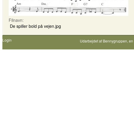
Filnavn:
De spiller bold på vejen.jpg
Login
Udarbejdet af
Bennygruppen
, en