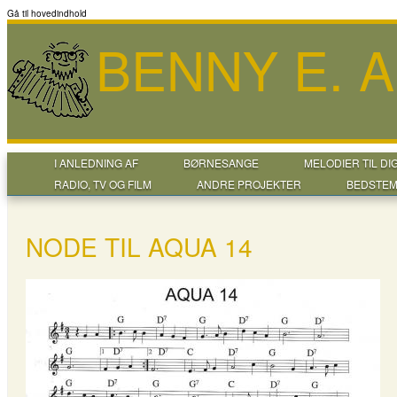
Gå til hovedindhold
BENNY E. 
I ANLEDNING AF
BØRNESANGE
MELODIER TIL DI
RADIO, TV OG FILM
ANDRE PROJEKTER
BEDSTEM
NODE TIL AQUA 14