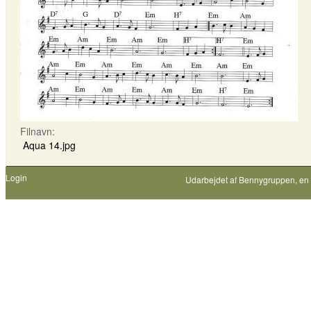
Filnavn:
Aqua 14.jpg
Login
Udarbejdet af
Bennygruppen
, en