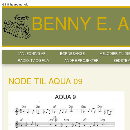
Gå til hovedindhold
BENNY E. 
I ANLEDNING AF
BØRNESANGE
MELODIER TIL DI
RADIO, TV OG FILM
ANDRE PROJEKTER
BEDSTEM
NODE TIL AQUA 09