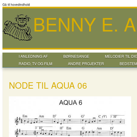
Gå til hovedindhold
BENNY E. 
I ANLEDNING AF
BØRNESANGE
MELODIER TIL DI
RADIO, TV OG FILM
ANDRE PROJEKTER
BEDSTEM
NODE TIL AQUA 06