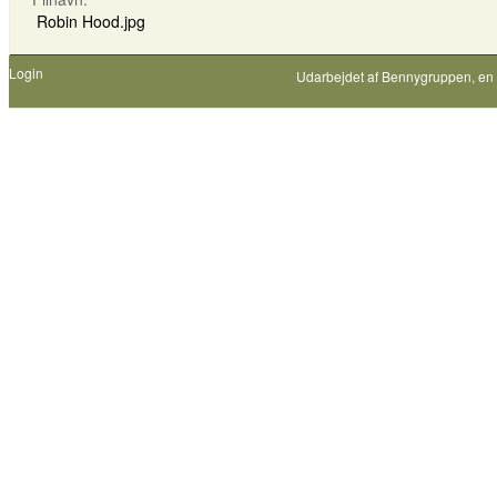
Robin Hood.jpg
Login
Udarbejdet af
Bennygruppen
, en