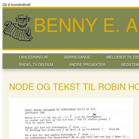
Gå til hovedindhold
BENNY E. 
I ANLEDNING AF
BØRNESANGE
MELODIER TIL DI
RADIO, TV OG FILM
ANDRE PROJEKTER
BEDSTEM
NODE OG TEKST TIL ROBIN H