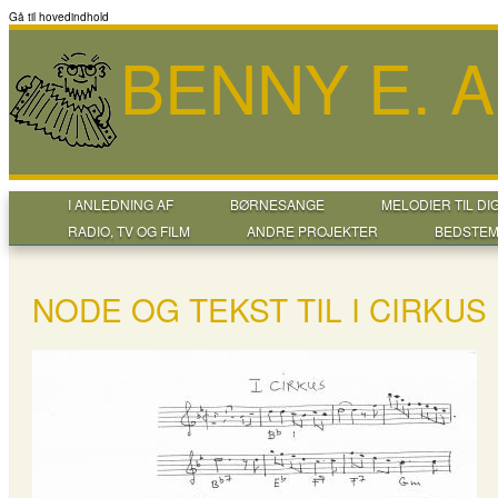
Gå til hovedindhold
BENNY E. 
I ANLEDNING AF
BØRNESANGE
MELODIER TIL DI
RADIO, TV OG FILM
ANDRE PROJEKTER
BEDSTEM
NODE OG TEKST TIL I CIRKUS