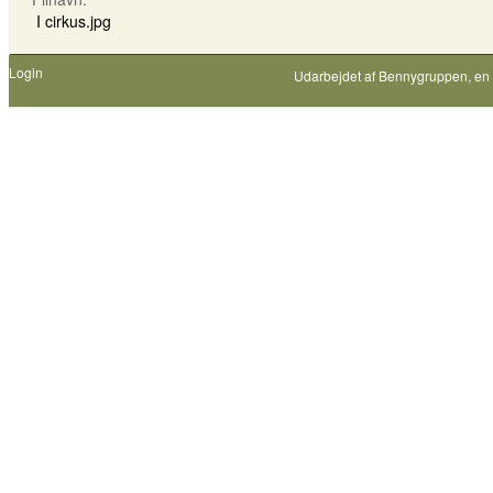
I cirkus.jpg
Login
Udarbejdet af
Bennygruppen
, en