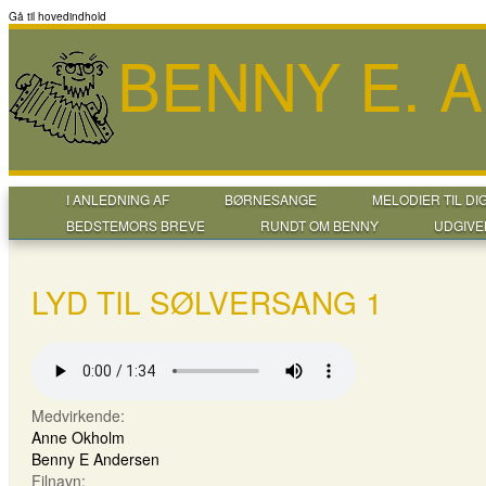
Gå til hovedindhold
BENNY E. 
I ANLEDNING AF
BØRNESANGE
MELODIER TIL DI
BEDSTEMORS BREVE
RUNDT OM BENNY
UDGIVE
LYD TIL SØLVERSANG 1
Medvirkende:
Anne Okholm
Benny E Andersen
Filnavn: