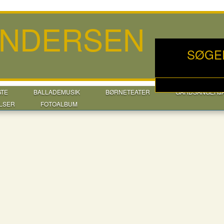
ANDERSEN
SØGE
GTE
BALLADEMUSIK
BØRNETEATER
GÅRDSANGERJ
LSER
FOTOALBUM