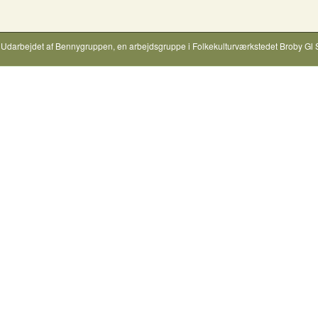
Udarbejdet af
Bennygruppen
, en arbejdsgruppe i
Folkekulturværkstedet Broby Gl 