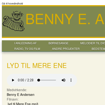
Gå til hovedindhold
BENNY E. 
I ANLEDNING AF
BØRNESANGE
MELODIER TIL DI
RADIO, TV OG FILM
ANDRE PROJEKTER
BEDSTEM
LYD TIL MERE ENE
Medvirkende:
Benny E Andersen
Filnavn:
lyd til Mere Ene.mp3