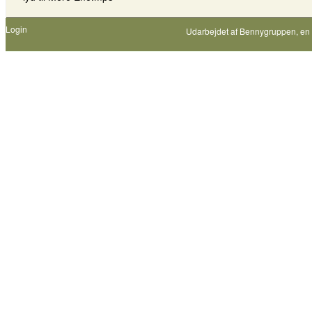
Login
Udarbejdet af
Bennygruppen
, en