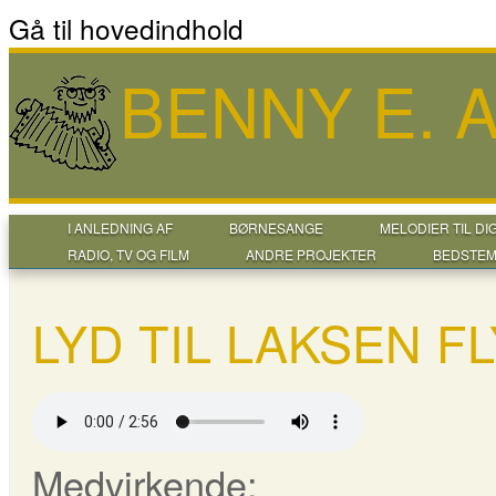
Gå til hovedindhold
BENNY E.
I ANLEDNING AF
BØRNESANGE
MELODIER TIL DI
RADIO, TV OG FILM
ANDRE PROJEKTER
BEDSTEM
LYD TIL LAKSEN F
Medvirkende: