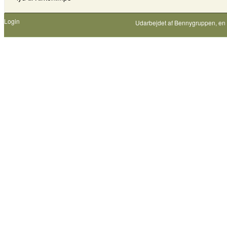
Login
Udarbejdet af
Bennygruppen
, en