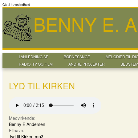
Gå til hovedindhold
BENNY E. 
I ANLEDNING AF
BØRNESANGE
MELODIER TIL DI
RADIO, TV OG FILM
ANDRE PROJEKTER
BEDSTEM
LYD TIL KIRKEN
Medvirkende:
Benny E Andersen
Filnavn:
lyd til Kirken.mp3