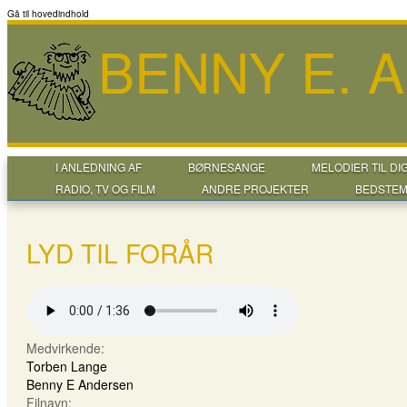
Gå til hovedindhold
BENNY E. 
I ANLEDNING AF
BØRNESANGE
MELODIER TIL DI
RADIO, TV OG FILM
ANDRE PROJEKTER
BEDSTEM
LYD TIL FORÅR
Medvirkende:
Torben Lange
Benny E Andersen
Filnavn: