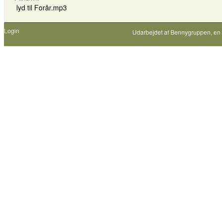
lyd til Forår.mp3
Login
Udarbejdet af
Bennygruppen
, en