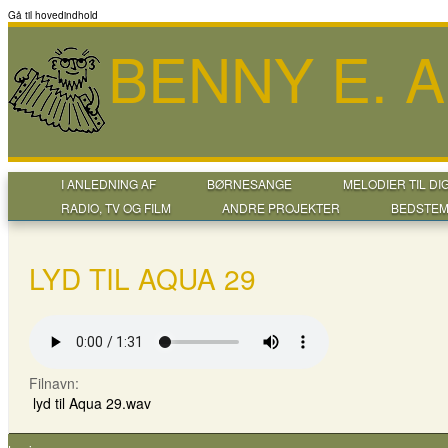
Gå til hovedindhold
BENNY E. 
I ANLEDNING AF
BØRNESANGE
MELODIER TIL DI
RADIO, TV OG FILM
ANDRE PROJEKTER
BEDSTEM
LYD TIL AQUA 29
Filnavn:
lyd til Aqua 29.wav