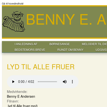
Gå til hovedindhold
BENNY E. 
I ANLEDNING AF
BØRNESANGE
MELODIER TIL DI
BEDSTEMORS BREVE
RUNDT OM BENNY
UDGIVE
LYD TIL ALLE FRUER
Medvirkende:
Benny E Andersen
Filnavn:
lyd til Alle fruer.mp3