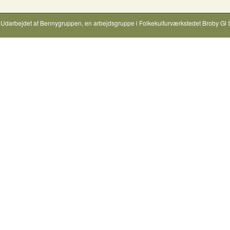
Udarbejdet af
Bennygruppen
, en arbejdsgruppe i
Folkekulturværkstedet Broby Gl 