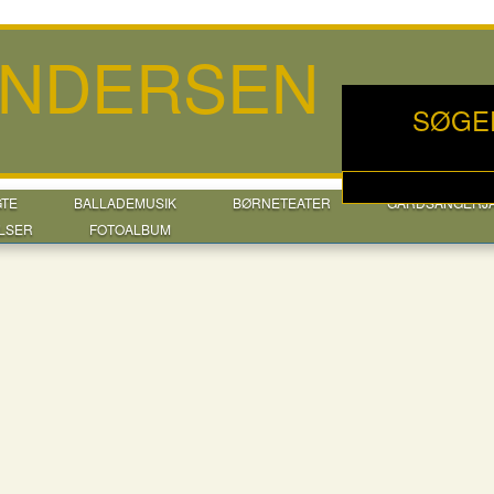
ANDERSEN
SØGE
GTE
BALLADEMUSIK
BØRNETEATER
GÅRDSANGERJ
LSER
FOTOALBUM