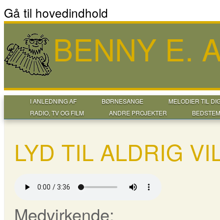
Gå til hovedindhold
BENNY E.
I ANLEDNING AF
BØRNESANGE
MELODIER TIL DI
RADIO, TV OG FILM
ANDRE PROJEKTER
BEDSTEM
LYD TIL ALDRIG V
Medvirkende: