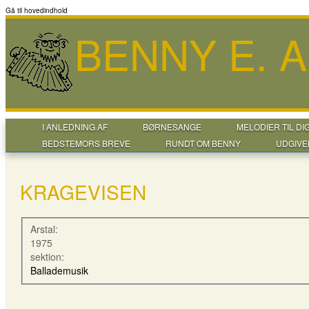
Gå til hovedindhold
BENNY E. 
I ANLEDNING AF
BØRNESANGE
MELODIER TIL DI
BEDSTEMORS BREVE
RUNDT OM BENNY
UDGIVE
KRAGEVISEN
Arstal:
1975
sektion:
Ballademusik