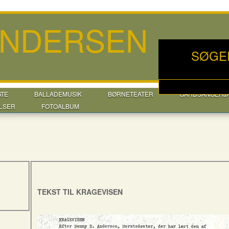
ANDERSEN
SØGE
GTE
BALLADEMUSIK
BØRNETEATER
GÅRDSANGERJ
LSER
FOTOALBUM
TEKST TIL KRAGEVISEN