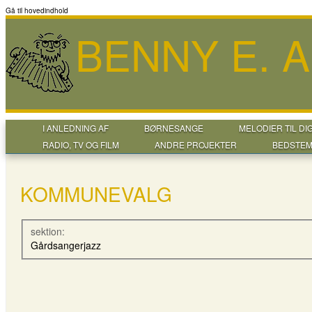
Gå til hovedindhold
BENNY E. 
I ANLEDNING AF
BØRNESANGE
MELODIER TIL DI
RADIO, TV OG FILM
ANDRE PROJEKTER
BEDSTEM
KOMMUNEVALG
sektion:
Gårdsangerjazz