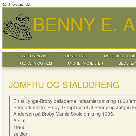
Gå til hovedindhold
BENNY E. 
I ANLEDNING AF
BØRNESANGE
MELODIER TIL DI
RADIO, TV OG FILM
ANDRE PROJEKTER
BEDSTEM
JOMFRU OG STALDDRENG
En af Lynge-Broby balladerne indsamlet omkring 1850´ern
Fengerfamilien, Broby. Genplaceret af Benny og Jørgen 
Andersen på Broby Gamle Skole omkring 1985.
Arstal:
1986
sektion: