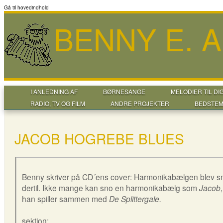
Gå til hovedindhold
BENNY E. 
I ANLEDNING AF
BØRNESANGE
MELODIER TIL DI
RADIO, TV OG FILM
ANDRE PROJEKTER
BEDSTEM
JACOB HOGREBE BLUES
Benny skriver på CD´ens cover: Harmonikabælgen blev s
dertil. Ikke mange kan sno en harmonikabælg som
Jacob
han spiller sammen med
De Splittergale.
sektion: