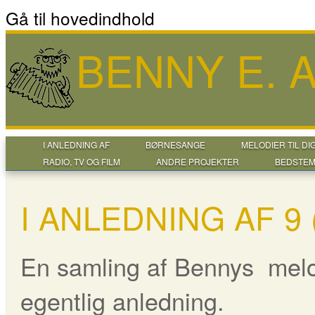
Gå til hovedindhold
BENNY E.
I ANLEDNING AF
BØRNESANGE
MELODIER TIL DI
RADIO, TV OG FILM
ANDRE PROJEKTER
BEDSTEM
I ANLEDNING AF 9
En samling af Bennys melo
egentlig anledning.