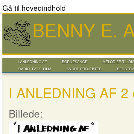
Gå til hovedindhold
BENNY E.
I ANLEDNING AF
BØRNESANGE
MELODIER TIL DI
RADIO, TV OG FILM
ANDRE PROJEKTER
BEDSTEM
I ANLEDNING AF 2 
Billede: