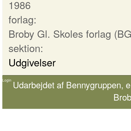
1986
forlag:
Broby Gl. Skoles forlag (B
sektion:
Udgivelser
Login
Udarbejdet af
Bennygruppen
, 
Brob