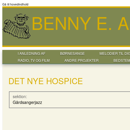
Gå til hovedindhold
BENNY E. 
I ANLEDNING AF
BØRNESANGE
MELODIER TIL DI
RADIO, TV OG FILM
ANDRE PROJEKTER
BEDSTEM
DET NYE HOSPICE
sektion:
Gårdsangerjazz