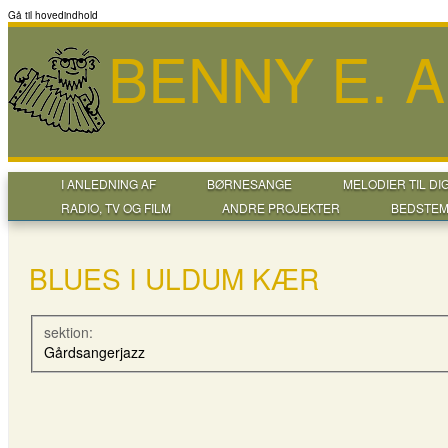
Gå til hovedindhold
BENNY E. 
I ANLEDNING AF
BØRNESANGE
MELODIER TIL DI
RADIO, TV OG FILM
ANDRE PROJEKTER
BEDSTEM
BLUES I ULDUM KÆR
sektion:
Gårdsangerjazz