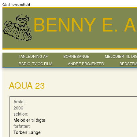
Gå til hovedindhold
BENNY E. 
I ANLEDNING AF
BØRNESANGE
MELODIER TIL DI
RADIO, TV OG FILM
ANDRE PROJEKTER
BEDSTEM
AQUA 23
Arstal:
2006
sektion:
Melodier til digte
forfatter:
Torben Lange