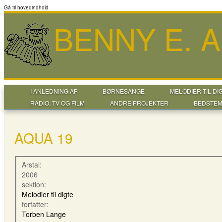
Gå til hovedindhold
BENNY E. 
I ANLEDNING AF
BØRNESANGE
MELODIER TIL DI
RADIO, TV OG FILM
ANDRE PROJEKTER
BEDSTEM
AQUA 19
Arstal:
2006
sektion:
Melodier til digte
forfatter:
Torben Lange