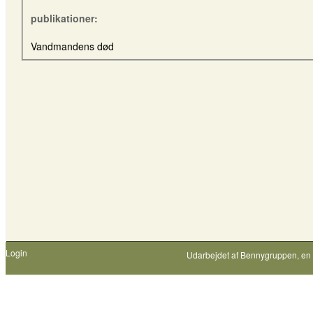
publikationer:
Vandmandens død
Login
Udarbejdet af
Bennygruppen
, en