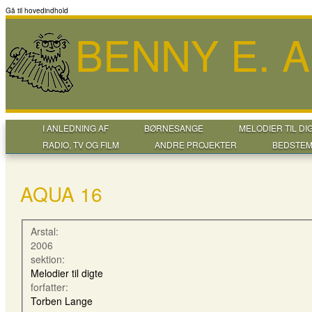
Gå til hovedindhold
BENNY E. 
I ANLEDNING AF
BØRNESANGE
MELODIER TIL DI
RADIO, TV OG FILM
ANDRE PROJEKTER
BEDSTEM
AQUA 16
Arstal:
2006
sektion:
Melodier til digte
forfatter:
Torben Lange