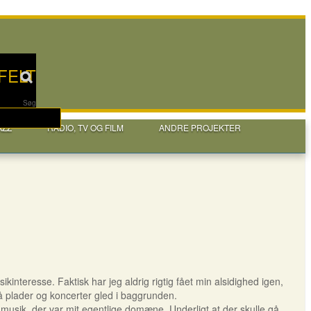
FELT
Søg
AZZ
RADIO, TV OG FILM
ANDRE PROJEKTER
nteresse. Faktisk har jeg aldrig rigtig fået min alsidighed igen,
så plader og koncerter gled i baggrunden.
, der var mit egentlige domæne. Underligt at der skulle gå