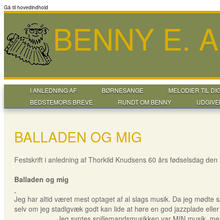
Gå til hovedindhold
BENNY E. 
I ANLEDNING AF
BØRNESANGE
MELODIER TIL DI
BEDSTEMORS BREVE
RUNDT OM BENNY
UDGIVE
BALLADEN OG MIG
Festskrift i anledning af Thorkild Knudsens 60 års fødselsdag den
Balladen og mig
Jeg har altid været mest optaget af al slags musik. Da jeg mødte s
selv om jeg stadigvæk godt kan lide at høre en god jazzplade eller
Jeg syntes spillemandsmusikken var MIN musik, men blev efte