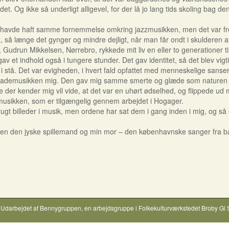
det. Og ikke så underligt alligevel, for der lå jo lang tids skoling bag 
ft samme fornemmelse omkring jazzmusikken, men det var fremmed l
t, så længe det gynger og mindre dejligt, når man får ondt i skulderen a
lsen, Nørrebro, rykkede mit liv en eller to generationer tilbage,
gav et indhold også i tungere stunder. Det gav identitet, så det blev v
 var evigheden, i hvert fald opfattet med menneskelige sanser. Man
allademusikken mig. Den gav mig samme smerte og glæde som naturen i
er mig vil vide, at det var en uhørt ødselhed, og flippede ud me
 musikken, som er tilgængelig gennem arbejdet i Hogager.
leder i musik, men ordene har sat dem i gang inden i mig, og så er
jyske spillemand og min mor – den københavnske sanger fra baggår
. Ander
Udarbejdet af
Bennygruppen
, en arbejdsgruppe i
Folkekulturværkstedet Broby Gl 