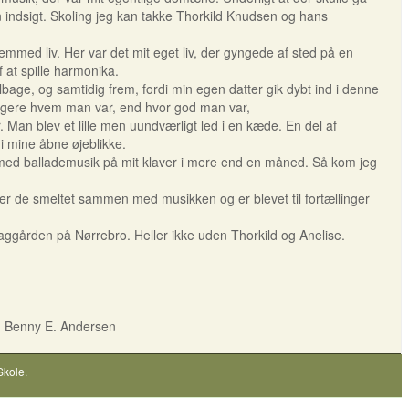
den indsigt. Skoling jeg kan takke Thorkild Knudsen og hans
iv. Her var det mit eget liv, der gyngede af sted på en
f at spille harmonika.
 og samtidig frem, fordi min egen datter gik dybt ind i denne
igtigere hvem man var, end hvor god man var,
 blev et lille men uundværligt led i en kæde. En del af
 mine åbne øjeblikke.
d ballademusik på mit klaver i mere end en måned. Så kom jeg
 de smeltet sammen med musikken og er blevet til fortællinger
den på Nørrebro. Heller ikke uden Thorkild og Anelise.
sen
Skole
.