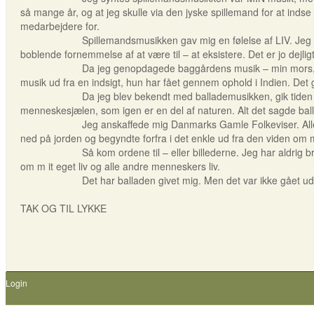
så mange år, og at jeg skulle via den jyske spillemand for at indse 
medarbejdere for.
Spillemandsmusikken gav mig en følelse af LIV. Jeg havde ha
boblende fornemmelse af at være til – at eksistere. Det er jo dejlig
Da jeg genopdagede baggårdens musik – min mors, Gudrun Mikke
musik ud fra en indsigt, hun har fået gennem ophold i Indien. Det 
Da jeg blev bekendt med ballademusikken, gik tiden i stå. Det
menneskesjælen, som igen er en del af naturen. Alt det sagde b
Jeg anskaffede mig Danmarks Gamle Folkeviser. Alle der kend
ned på jorden og begyndte forfra i det enkle ud fra den viden om
Så kom ordene til – eller billederne. Jeg har aldrig brugt bil
om m it eget liv og alle andre menneskers liv.
Det har balladen givet mig. Men det var ikke gået uden den 
TAK OG TIL LYKKE
Benny E
Login