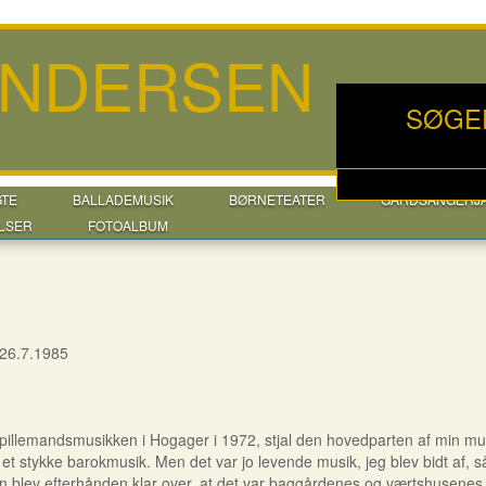
ANDERSEN
SØGE
GTE
BALLADEMUSIK
BØRNETEATER
GÅRDSANGERJ
LSER
FOTOALBUM
 26.7.1985
pillemandsmusikken i Hogager i 1972, stjal den hovedparten af min musiki
 et stykke barokmusik. Men det var jo levende musik, jeg blev bidt af, 
rhånden klar over, at det var baggårdenes og værtshusenes musik