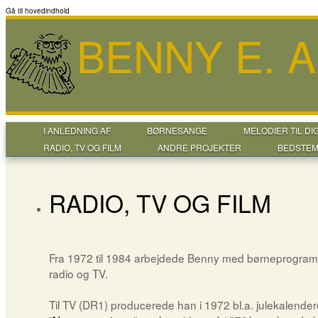
Gå til hovedindhold
BENNY E. 
I ANLEDNING AF
BØRNESANGE
MELODIER TIL DI
RADIO, TV OG FILM
ANDRE PROJEKTER
BEDSTEM
RADIO, TV OG FILM
Fra 1972 til 1984 arbejdede Benny med børneprogram
radio og TV.
Til TV (DR1) producerede han i 1972 bl.a. julekalende