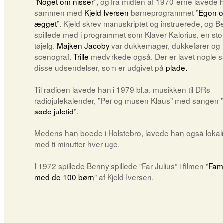
”
Noget om nisser
”, og fra midten af 1970´erne lavede 
sammen med
Kjeld Iversen
børneprogrammet ”
Egon 
ægget
”. Kjeld skrev manuskriptet og instruerede, og 
spillede med i programmet som Klaver Kalorius, en sto
tøjelg.
Majken Jacoby
var dukkemager, dukkefører og
scenograf.
Trille
medvirkede også. Der er lavet nogle sa
disse udsendelser, som er udgivet på
plade.
Til radioen lavede han i 1979 bl.a. musikken til DRs
radiojulekalender, ”Per og musen Klaus” med sangen ”
søde juletid
”.
Medens han boede i Holstebro, lavede han også lokal
med ti minutter hver uge.
I 1972 spillede Benny spillede ”Far Julius” i filmen "
Fami
med de 100 børn
” af Kjeld Iversen.