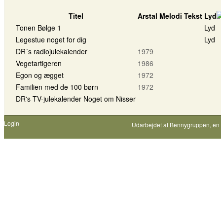
Titel
Arstal
Melodi
Tekst
Lyd
Tonen Bølge 1
Lyd
Legestue noget for dig
Lyd
DR´s radiojulekalender
1979
Vegetartigeren
1986
Egon og ægget
1972
Familien med de 100 børn
1972
DR's TV-julekalender Noget om Nisser
Login
Udarbejdet af
Bennygruppen
, en