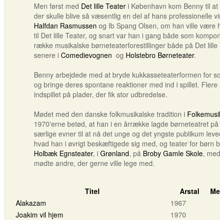
Men først med
Det lille Teater
i København kom Benny til at u
der skulle blive så væsentlig en del af hans professionelle v
Halfdan Rasmussen
og Ib Spang Olsen, om han ville være h
til Det lille Teater, og snart var han i gang både som kompon
række musikalske børneteaterforestillinger både på Det lill
senere i
Comedievognen
og
Holstebro Børneteater
.
Benny arbejdede med at bryde kukkasseteaterformen for so
og bringe deres spontane reaktioner med ind i spillet. Flere 
indspillet på plader, der fik stor udbredelse.
Mødet med den danske folkmusikalske tradition i
Folkemusi
1970'erne betød, at han i en årrække lagde børneteatret på
særlige evner til at nå det unge og det yngste publikum leve
hvad han i øvrigt beskæftigede sig med, og teater for børn ble
Holbæk Egnsteater
, i
Grønland
, på
Broby Gamle Skole
, med
mødte andre, der gerne ville lege med.
Titel
Arstal
Me
Alakazam
1967
Joakim vil hjem
1970