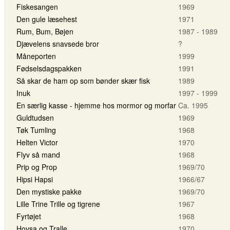
Fiskesangen
1969
Den gule læsehest
1971
Rum, Bum, Bøjen
1987 - 1989
Djævelens snavsede bror
?
Måneporten
1999
Fødselsdagspakken
1991
Så skar de ham op som bønder skær fisk
1989
Inuk
1997 - 1999
En særlig kasse - hjemme hos mormor og morfar
Ca. 1995
Guldtudsen
1969
Tøk Tumling
1968
Helten Victor
1970
Flyv så mand
1968
Prip og Prop
1969/70
Hipsi Hapsi
1966/67
Den mystiske pakke
1969/70
Lille Trine Trille og tigrene
1967
Fyrtøjet
1968
Hovsa og Tralle
1970