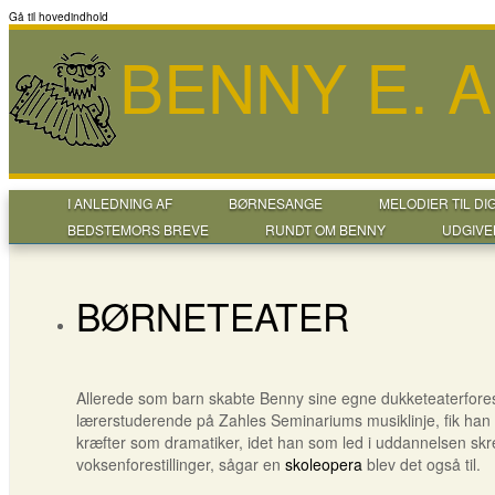
Gå til hovedindhold
BENNY E. 
I ANLEDNING AF
BØRNESANGE
MELODIER TIL DI
BEDSTEMORS BREVE
RUNDT OM BENNY
UDGIVE
BØRNETEATER
Allerede som barn skabte Benny sine egne dukketeaterfores
lærerstuderende på Zahles Seminariums musiklinje, fik han f
kræfter som dramatiker, idet han som led i uddannelsen sk
voksenforestillinger, sågar en
skoleopera
blev det også til.