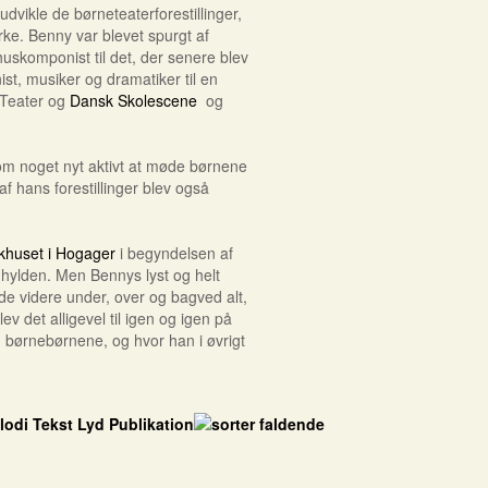
dvikle de børneteaterforestillinger,
irke. Benny var blevet spurgt af
uskomponist til det, der senere blev
ist, musiker og dramatiker til en
e Teater og
Dansk Skolescene
og
m noget nyt aktivt at møde børnene
af hans forestillinger blev også
khuset i Hogager
i begyndelsen af
 hylden. Men Bennys lyst og helt
de videre under, over og bagved alt,
v det alligevel til igen og igen på
 børnebørnene, og hvor han i øvrigt
lodi
Tekst
Lyd
Publikation