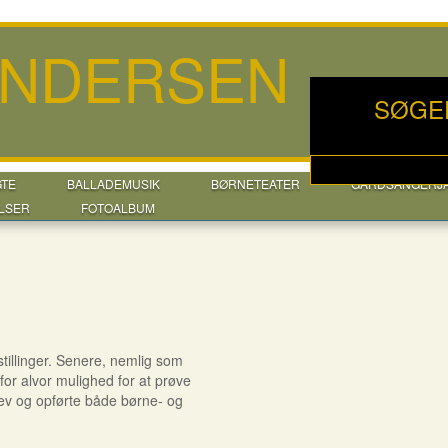
ANDERSEN
SØGE
GTE
BALLADEMUSIK
BØRNETEATER
GÅRDSANGERJ
LSER
FOTOALBUM
tillinger. Senere, nemlig som
or alvor mulighed for at prøve
rev og opførte både børne- og