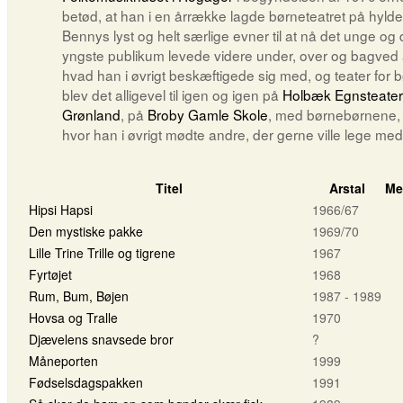
betød, at han i en årrække lagde børneteatret på hyld
Bennys lyst og helt særlige evner til at nå det unge og 
yngste publikum levede videre under, over og bagved a
hvad han i øvrigt beskæftigede sig med, og teater for 
blev det alligevel til igen og igen på
Holbæk Egnsteater
Grønland
, på
Broby Gamle Skole
, med børnebørnene,
hvor han i øvrigt mødte andre, der gerne ville lege med
Titel
Arstal
Me
Hipsi Hapsi
1966/67
Den mystiske pakke
1969/70
Lille Trine Trille og tigrene
1967
Fyrtøjet
1968
Rum, Bum, Bøjen
1987 - 1989
Hovsa og Tralle
1970
Djævelens snavsede bror
?
Måneporten
1999
Fødselsdagspakken
1991