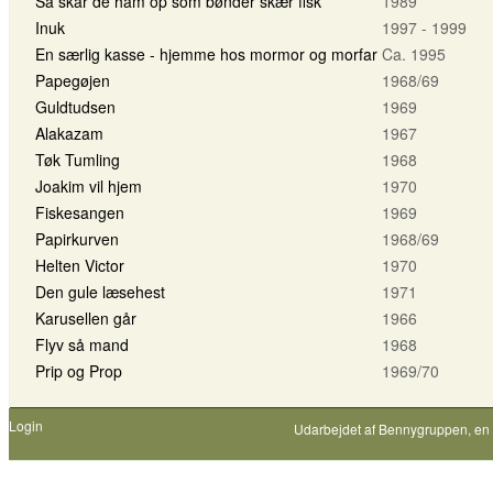
Så skar de ham op som bønder skær fisk
1989
Inuk
1997 - 1999
En særlig kasse - hjemme hos mormor og morfar
Ca. 1995
Papegøjen
1968/69
Guldtudsen
1969
Alakazam
1967
Tøk Tumling
1968
Joakim vil hjem
1970
Fiskesangen
1969
Papirkurven
1968/69
Helten Victor
1970
Den gule læsehest
1971
Karusellen går
1966
Flyv så mand
1968
Prip og Prop
1969/70
Login
Udarbejdet af
Bennygruppen
, en