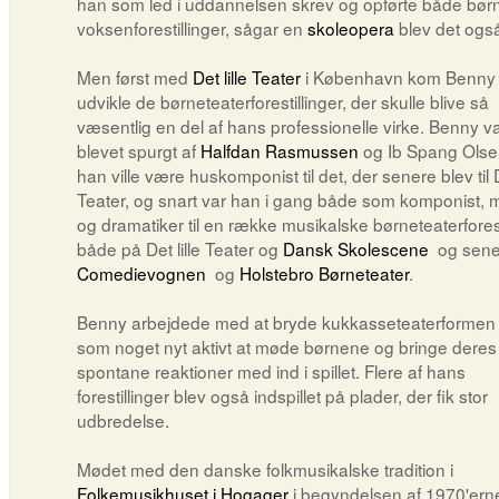
han som led i uddannelsen skrev og opførte både bør
voksenforestillinger, sågar en
skoleopera
blev det også 
Men først med
Det lille Teater
i København kom Benny ti
udvikle de børneteaterforestillinger, der skulle blive så
væsentlig en del af hans professionelle virke. Benny v
blevet spurgt af
Halfdan Rasmussen
og Ib Spang Olse
han ville være huskomponist til det, der senere blev til De
Teater, og snart var han i gang både som komponist, 
og dramatiker til en række musikalske børneteaterforest
både på Det lille Teater og
Dansk Skolescene
og sener
Comedievognen
og
Holstebro Børneteater
.
Benny arbejdede med at bryde kukkasseteaterformen 
som noget nyt aktivt at møde børnene og bringe deres
spontane reaktioner med ind i spillet. Flere af hans
forestillinger blev også indspillet på plader, der fik stor
udbredelse.
Mødet med den danske folkmusikalske tradition i
Folkemusikhuset i Hogager
i begyndelsen af 1970'ern