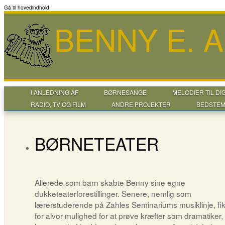
Gå til hovedindhold
BENNY E. 
I ANLEDNING AF
BØRNESANGE
MELODIER TIL DI
RADIO, TV OG FILM
ANDRE PROJEKTER
BEDSTEM
BØRNETEATER
Allerede som barn skabte Benny sine egne
dukketeaterforestillinger. Senere, nemlig som
lærerstuderende på Zahles Seminariums musiklinje, fi
for alvor mulighed for at prøve kræfter som dramatiker, 