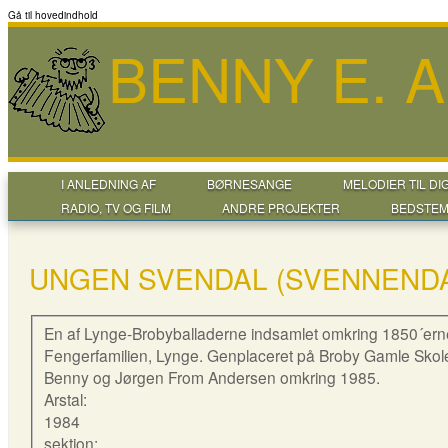
Gå til hovedindhold
BENNY E. 
I ANLEDNING AF
BØRNESANGE
MELODIER TIL DI
RADIO, TV OG FILM
ANDRE PROJEKTER
BEDSTEM
UNGEN SVENDAL (SVENNEND
En af Lynge-Brobyballaderne indsamlet omkring 1850´ern
Fengerfamilien, Lynge. Genplaceret på Broby Gamle Skole
Benny og Jørgen From Andersen omkring 1985.
Arstal:
1984
sektion: