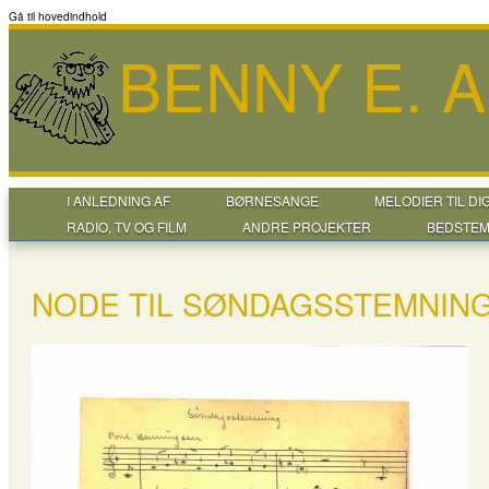
Gå til hovedindhold
BENNY E. 
I ANLEDNING AF
BØRNESANGE
MELODIER TIL DI
RADIO, TV OG FILM
ANDRE PROJEKTER
BEDSTEM
NODE TIL SØNDAGSSTEMNIN