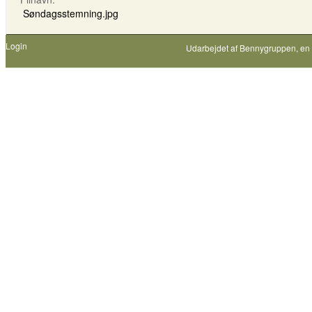
Søndagsstemning.jpg
Login
Udarbejdet af
Bennygruppen
, en